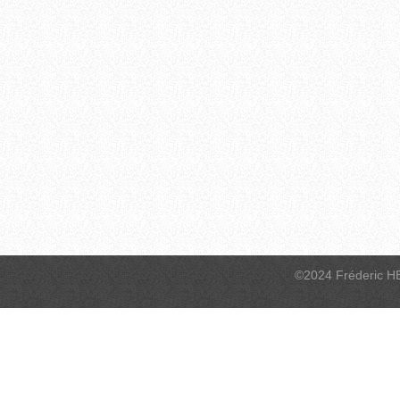
©2024 Fréderic H