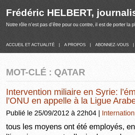
Frédéric HELBERT, journalis
Notre rôle n’est pas d’être pour ou contre, il est de porter la
ACCUEIL ET ACTUALITÉ
|
A PROPOS
|
ABONNEZ-VOUS
MOT-CLÉ : QATAR
Intervention miliaire en Syrie: l’é
l’ONU en appelle à la Ligue Arab
Publié le 25/09/2012 à 22h04 |
Internation
tous les moyens ont été employés, en 