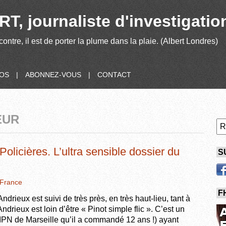
T, journaliste d'investigatio
contre, il est de porter la plume dans la plaie. (Albert Londres)
POS
|
ABONNEZ-VOUS
|
CONTACT
EUR
olicières. L’ultra sensible dossier du
S
France
F
eux est suivi de très près, en très haut-lieu, tant à
drieux est loin d’être « Pinot simple flic ». C’est un
GIPN de Marseille qu’il a commandé 12 ans !) ayant