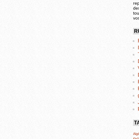
re
de
tou
vo
R
T
Algé