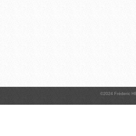
©2024 Fréderic H