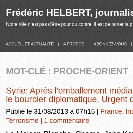
Frédéric HELBERT, journalis
Notre rôle n’est pas d’être pour ou contre, il est de porter la
ACCUEIL ET ACTUALITÉ
|
A PROPOS
|
ABONNEZ-VOUS
MOT-CLÉ : PROCHE-ORIENT
Syrie: Après l’emballement média
le bourbier diplomatique. Urgent d
Publié le 31/08/2013 à 07h15 |
France
,
In
Terrorisme
|
1 commentaire