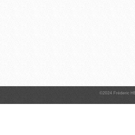
©2024 Fréderic H