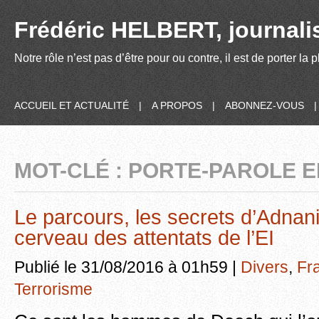
Frédéric HELBERT, journalis
Notre rôle n’est pas d’être pour ou contre, il est de porter la
ACCUEIL ET ACTUALITÉ
|
A PROPOS
|
ABONNEZ-VOUS
MOT-CLÉ : PORTE-PAROLE E
Le parcours, les secrets d’Adnani,
cerveau des attentats de l’EI
Publié le 31/08/2016 à 01h59 |
Divers
,
Fr
Terrorisme