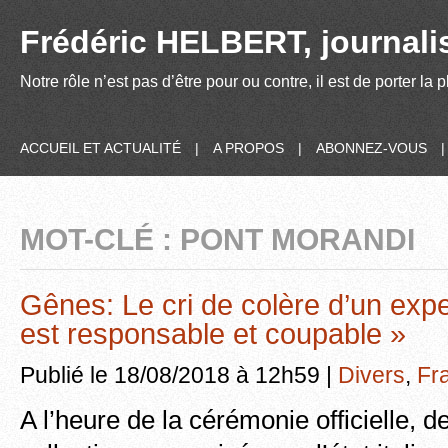
Frédéric HELBERT, journalis
Notre rôle n’est pas d’être pour ou contre, il est de porter la
ACCUEIL ET ACTUALITÉ
|
A PROPOS
|
ABONNEZ-VOUS
MOT-CLÉ : PONT MORANDI
Gênes: Le cri de colère d’un expert
est responsable et coupable »
Publié le 18/08/2018 à 12h59 |
Divers
,
Fr
A l’heure de la cérémonie officielle, de