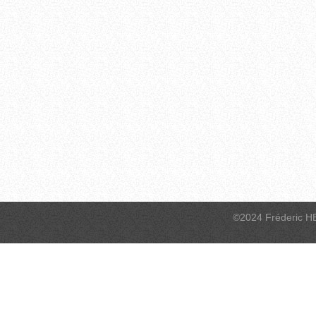
©2024 Fréderic H