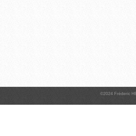
©2024 Fréderic H