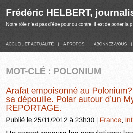
Frédéric HELBERT, journalis
Notre rôle n’est pas d’être pour ou contre, il est de porter la
ACCUEIL ET ACTUALITÉ
|
A PROPOS
|
ABONNEZ-VOUS
MOT-CLÉ : POLONIUM
Arafat empoisonné au Polonium?
sa dépouille. Polar autour d’un M
REPORTAGE.
Publié le 25/11/2012 à 23h30 |
France
,
In