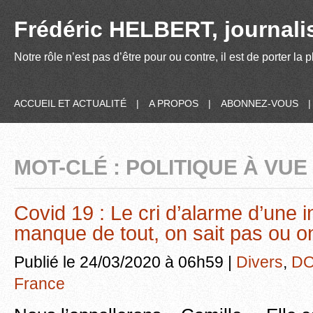
Frédéric HELBERT, journalis
Notre rôle n’est pas d’être pour ou contre, il est de porter la
ACCUEIL ET ACTUALITÉ
|
A PROPOS
|
ABONNEZ-VOUS
MOT-CLÉ : POLITIQUE À VUE
Covid 19 : Le cri d’alarme d’une i
manque de tout, on sait pas ou o
Publié le 24/03/2020 à 06h59 |
Divers
,
DO
France