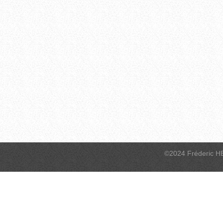
©2024 Fréderic H