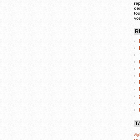
re
de
tou
vo
R
T
Algé