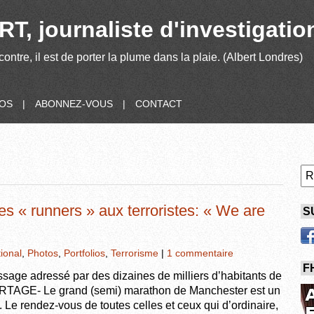
T, journaliste d'investigatio
contre, il est de porter la plume dans la plaie. (Albert Londres)
POS
|
ABONNEZ-VOUS
|
CONTACT
s « runners » aux terroristes: « We are
S
tional
,
Photos
,
Portfolios
,
Terrorisme
|
1 commentaire
F
sage adressé par des dizaines de milliers d’habitants de
ORTAGE- Le grand (semi) marathon de Manchester est un
. Le rendez-vous de toutes celles et ceux qui d’ordinaire,