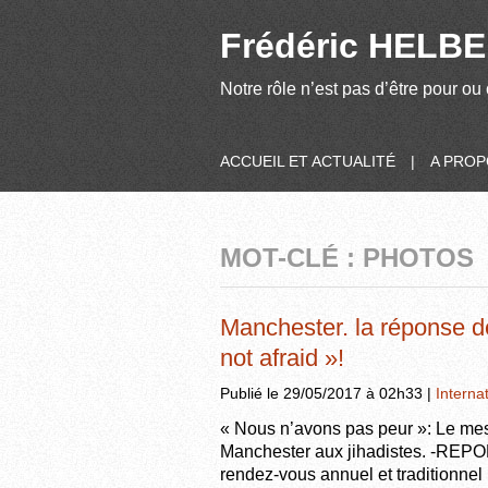
Frédéric HELBER
Notre rôle n’est pas d’être pour ou 
ACCUEIL ET ACTUALITÉ
|
A PRO
MOT-CLÉ : PHOTOS
Manchester. la réponse de
not afraid »!
Publié le 29/05/2017 à 02h33 |
Interna
« Nous n’avons pas peur »: Le mes
Manchester aux jihadistes. -REP
rendez-vous annuel et traditionnel 