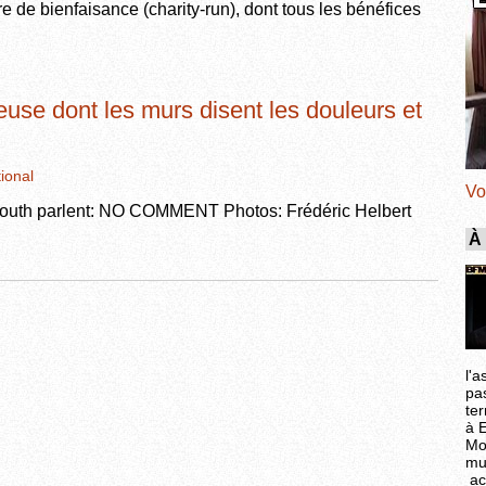
re de bienfaisance (charity-run), dont tous les bénéfices
leuse dont les murs disent les douleurs et
tional
Vo
th parlent: NO COMMENT Photos: Frédéric Helbert
À
l'a
pa
ter
à 
Mo
mu
ac