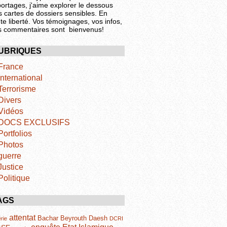
portages, j'aime explorer le dessous
s cartes de dossiers sensibles. En
te liberté. Vos témoignages, vos infos,
s commentaires sont bienvenus!
UBRIQUES
France
International
Terrorisme
Divers
Vidéos
DOCS EXCLUSIFS
Portfolios
Photos
guerre
Justice
Politique
AGS
attentat
Bachar
Beyrouth
Daesh
rie
DCRI
Etat Islamique