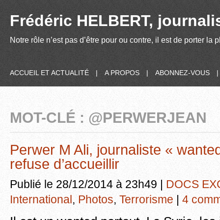
Frédéric HELBERT, journalis
Notre rôle n’est pas d’être pour ou contre, il est de porter la
ACCUEIL ET ACTUALITÉ
|
A PROPOS
|
ABONNEZ-VOUS
MOT-CLÉ : @PERWERJEAN
Perwer M Ali, journaliste « want
refuse d’accueillir
Publié le 28/12/2014 à 23h49 |
DOCS EX
International
,
Photos
,
Terrorisme
|
4 comm