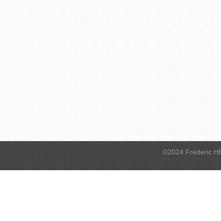
©2024 Fréderic H