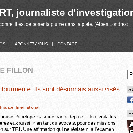
T, journaliste d'investigatio
contre, il est de porter la plume dans la plaie. (Albert Londres)
POS
|
ABONNEZ-VOUS
|
CONTACT
E FILLON
a tourmente. Ils sont désormais aussi visés
S
France
,
International
F
pouse Pénélope, salariée par le député Fillon, voilà les
és eux aussi, « en tant qu’avocats, pour des missions
n sur TF1. Une affirmation qui ne résiste ni à l’examen