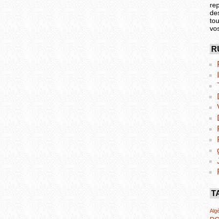
re
de
tou
vo
R
T
Algé