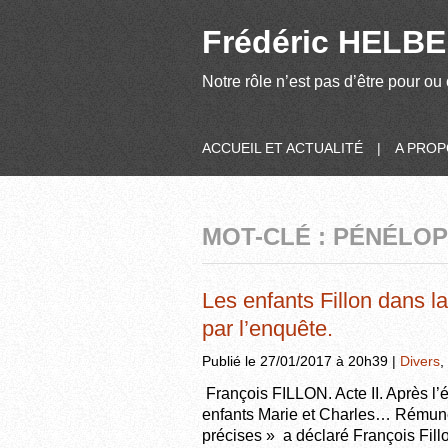
Frédéric HELBER
Notre rôle n’est pas d’être pour ou 
ACCUEIL ET ACTUALITÉ
|
A PRO
MOT-CLÉ : PÉNÉLOP
Les enfants Fillon dans l
par l’enquête.
Publié le 27/01/2017 à 20h39 |
Divers
,
François FILLON. Acte II. Après l’é
enfants Marie et Charles… Rémunér
précises » a déclaré François Fillo