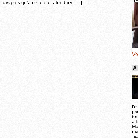
 pas plus qu’a celui du calendrier. […]
Vo
À
l'a
pa
ter
à 
Mo
mu
ac