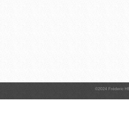
©2024 Fréderic H