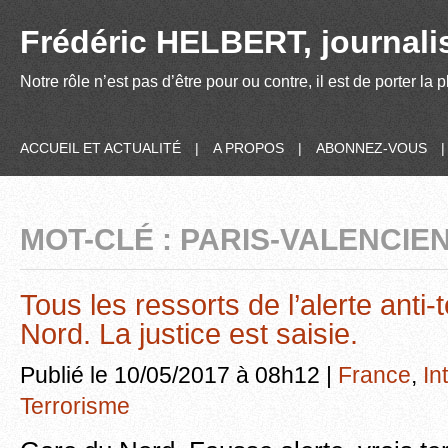
Frédéric HELBERT, journalis
Notre rôle n’est pas d’être pour ou contre, il est de porter la
ACCUEIL ET ACTUALITÉ
|
A PROPOS
|
ABONNEZ-VOUS
MOT-CLÉ : PARIS-VALENCIE
Tous les ressorts de l’alerte anti-
Nord. La justice est saisie.
Publié le 10/05/2017 à 08h12 |
France
,
In
Terrorisme