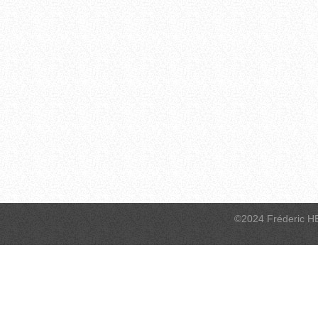
©2024 Fréderic H