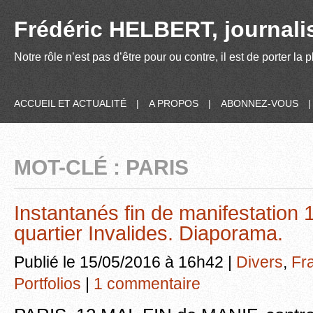
Frédéric HELBERT, journalis
Notre rôle n’est pas d’être pour ou contre, il est de porter la
ACCUEIL ET ACTUALITÉ
|
A PROPOS
|
ABONNEZ-VOUS
MOT-CLÉ : PARIS
Instantanés fin de manifestation 1
quartier Invalides. Diaporama.
Publié le 15/05/2016 à 16h42 |
Divers
,
Fr
Portfolios
|
1 commentaire