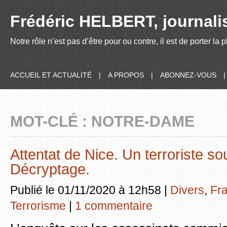
Frédéric HELBERT, journalis
Notre rôle n’est pas d’être pour ou contre, il est de porter la
ACCUEIL ET ACTUALITÉ
|
A PROPOS
|
ABONNEZ-VOUS
MOT-CLÉ : NOTRE-DAME
Attentat de Nice. Un terroriste so
Décryptage.
Publié le 01/11/2020 à 12h58 |
Divers
,
Fr
Terrorisme
|
1 commentaire