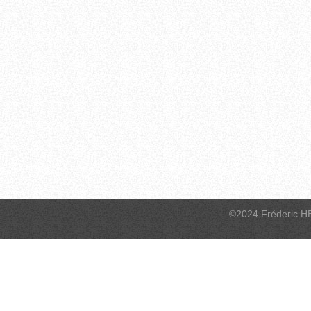
©2024 Fréderic H