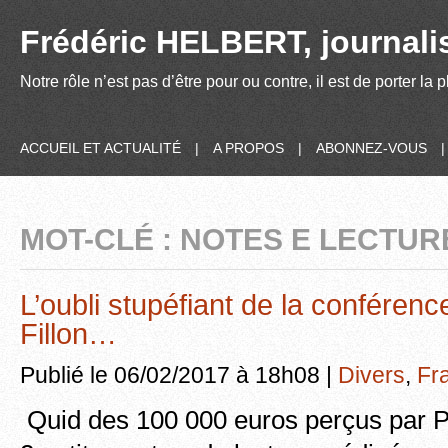
Frédéric HELBERT, journalis
Notre rôle n’est pas d’être pour ou contre, il est de porter la
ACCUEIL ET ACTUALITÉ
|
A PROPOS
|
ABONNEZ-VOUS
MOT-CLÉ : NOTES E LECTUR
L’oubli stupéfiant de la conféren
Fillon…
Publié le 06/02/2017 à 18h08 |
Divers
,
Fr
Quid des 100 000 euros perçus par P