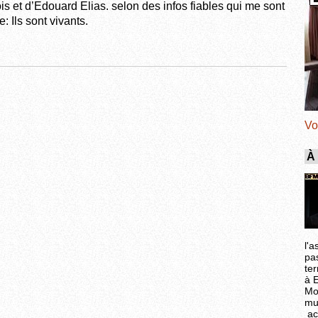
is et d’Edouard Elias. selon des infos fiables qui me sont
: Ils sont vivants.
Vo
À
l'a
pa
ter
à 
Mo
mu
ac