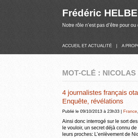
Frédéric HELBER
Notre rôle n’est pas d’être pour ou 
ACCUEIL ET ACTUALITÉ
|
A PRO
MOT-CLÉ : NICOLAS
4 journalistes français ot
Enquête, révélations
Publié le 09/10/2013 à 23h33 |
France
Ainsi donc interrogé sur le sort de
le vouloir, un secret déjà connu de
leurs proches: L’enlèvement de Ni