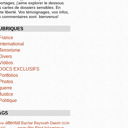
portages, j'aime explorer le dessous
s cartes de dossiers sensibles. En
te liberté. Vos témoignages, vos infos,
s commentaires sont bienvenus!
UBRIQUES
France
International
Terrorisme
Divers
Vidéos
DOCS EXCLUSIFS
Portfolios
Photos
guerre
Justice
Politique
AGS
attentat
Bachar
Beyrouth
Daesh
rie
DCRI
Etat Islamique