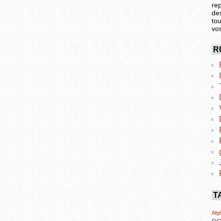
re
de
tou
vo
R
T
Algé