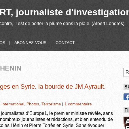
T, journaliste d'investigatio
contre, il est de porter la plume dans la plaie. (Albert Londres)
POS
|
ABONNEZ-VOUS
|
CONTACT
 HENIN
ages en Syrie. la bourde de JM Ayrault.
S
,
International
,
Photos
,
Terrorisme
|
1 commentaire
F
s journalistes d’Europe1, le premier ministre révèle, sans
 nombreux journalistes et rédactions, et bien entendu de
colas Hénin et Pierre Torrès en Syrie. Sans évoquer