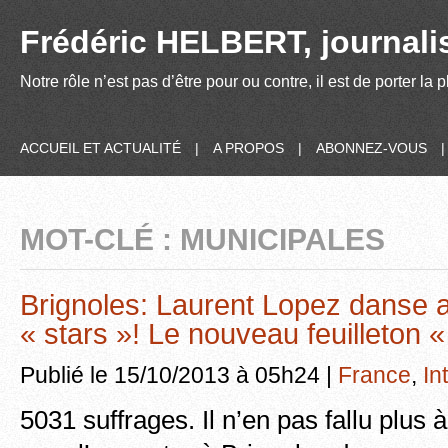
Frédéric HELBERT, journalis
Notre rôle n’est pas d’être pour ou contre, il est de porter la
ACCUEIL ET ACTUALITÉ
|
A PROPOS
|
ABONNEZ-VOUS
MOT-CLÉ : MUNICIPALES
Brignoles: Laurent Lopez danse 
« stars »! Le nouveau feuilleton 
Publié le 15/10/2013 à 05h24 |
France
,
In
5031 suffrages. Il n’en pas fallu plus