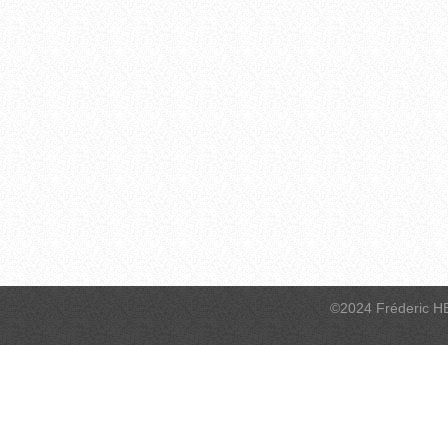
©2024 Fréderic H