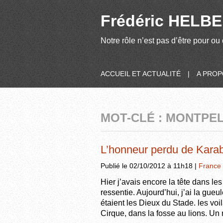
Frédéric HELBER
Notre rôle n’est pas d’être pour ou 
ACCUEIL ET ACTUALITÉ
|
A PRO
MOT-CLÉ : MONTPE
L’honneur perdu de Karab
Publié le 02/10/2012 à 11h18 |
France
Hier j’avais encore la tête dans le
ressentie. Aujourd’hui, j’ai la gue
étaient les Dieux du Stade. les vo
Cirque, dans la fosse au lions. U