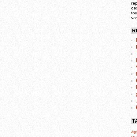
re
de
tou
vo
R
T
Algé