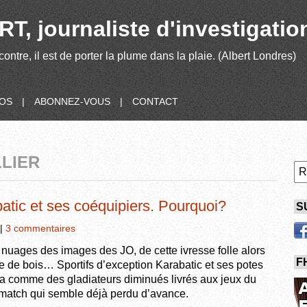
T, journaliste d'investigatio
contre, il est de porter la plume dans la plaie. (Albert Londres)
POS
|
ABONNEZ-VOUS
|
CONTACT
LLIER
atic et ses coéquipiers. Pourquoi?
S
|
3 commentaires
s nuages des images des JO, de cette ivresse folle alors
F
ule de bois… Sportifs d’exception Karabatic et ses potes
ila comme des gladiateurs diminués livrés aux jeux du
n match qui semble déjà perdu d’avance.