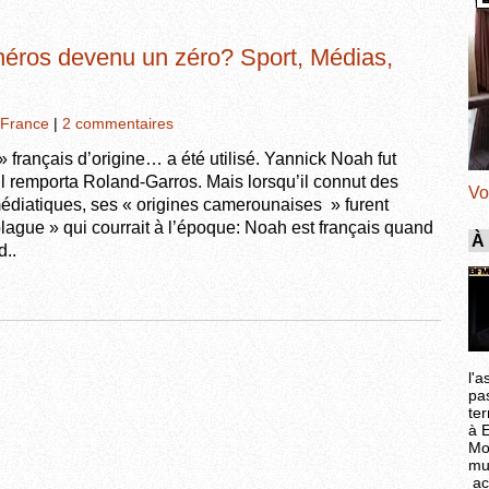
 héros devenu un zéro? Sport, Médias,
France
|
2 commentaires
» français d’origine… a été utilisé. Yannick Noah fut
’il remporta Roland-Garros. Mais lorsqu’il connut des
Vo
édiatiques, ses « origines camerounaises » furent
ague » qui courrait à l’époque: Noah est français quand
À
d..
l'a
pa
ter
à 
Mo
mu
ac