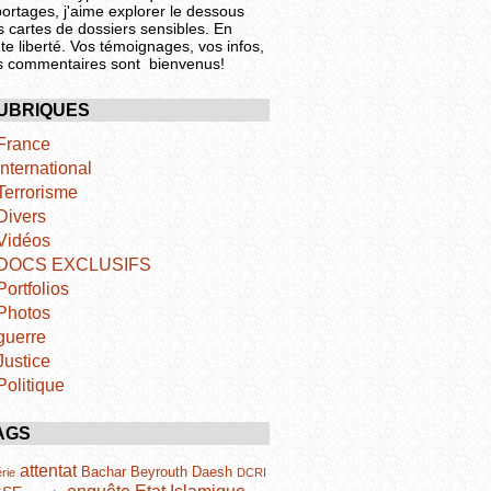
portages, j'aime explorer le dessous
s cartes de dossiers sensibles. En
te liberté. Vos témoignages, vos infos,
s commentaires sont bienvenus!
UBRIQUES
France
International
Terrorisme
Divers
Vidéos
DOCS EXCLUSIFS
Portfolios
Photos
guerre
Justice
Politique
AGS
attentat
Bachar
Beyrouth
Daesh
rie
DCRI
Etat Islamique