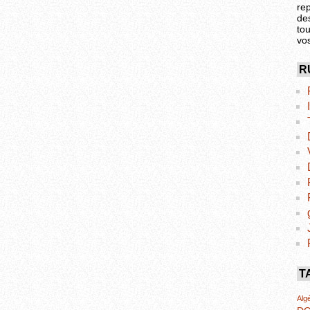
re
de
tou
vo
R
T
Algé