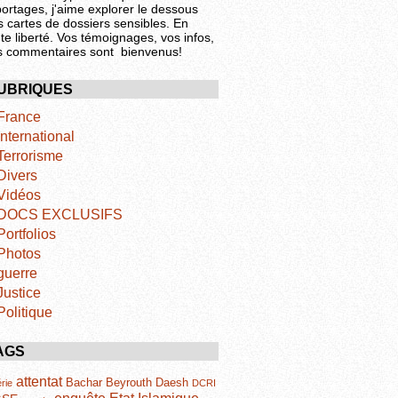
portages, j'aime explorer le dessous
s cartes de dossiers sensibles. En
te liberté. Vos témoignages, vos infos,
s commentaires sont bienvenus!
UBRIQUES
France
International
Terrorisme
Divers
Vidéos
DOCS EXCLUSIFS
Portfolios
Photos
guerre
Justice
Politique
AGS
attentat
Bachar
Beyrouth
Daesh
rie
DCRI
Etat Islamique