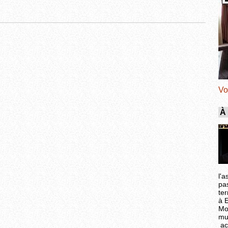
Vo
À
l'a
pa
ter
à 
Mo
mu
ac