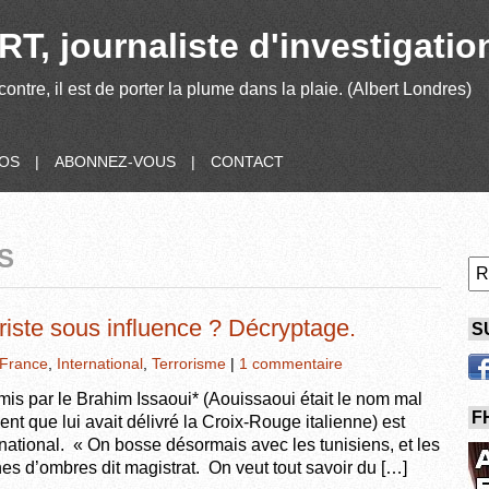
T, journaliste d'investigatio
contre, il est de porter la plume dans la plaie. (Albert Londres)
POS
|
ABONNEZ-VOUS
|
CONTACT
S
oriste sous influence ? Décryptage.
S
France
,
International
,
Terrorisme
|
1 commentaire
is par le Brahim Issaoui* (Aouissaoui était le nom mal
F
ent que lui avait délivré la Croix-Rouge italienne) est
ational. « On bosse désormais avec les tunisiens, et les
ones d’ombres dit magistrat. On veut tout savoir du […]