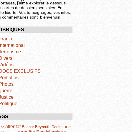
portages, j'aime explorer le dessous
s cartes de dossiers sensibles. En
te liberté. Vos témoignages, vos infos,
s commentaires sont bienvenus!
UBRIQUES
France
International
Terrorisme
Divers
Vidéos
DOCS EXCLUSIFS
Portfolios
Photos
guerre
Justice
Politique
AGS
attentat
Bachar
Beyrouth
Daesh
rie
DCRI
Etat Islamique