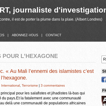
T, journaliste d'investigatio
contre, il est de porter la plume dans la plaie. (Albert Londres)
POS
|
ABONNEZ-VOUS
|
CONTACT
S POUR L’HEXAGONE
. « Au Mali l’ennemi des islamistes c’est
S
 l’hexagone.
,
International
,
Terrorisme
|
3 commentaires
F
 principal pour les salafistes et jihadistes là-bas qui
2/3 du pays.Et la fatalement avec une communauté
 au delà une communauté de populations africaines