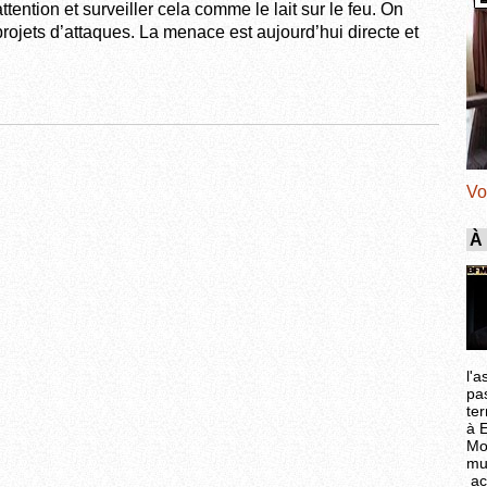
attention et surveiller cela comme le lait sur le feu. On
ojets d’attaques. La menace est aujourd’hui directe et
Vo
À
l'a
pa
ter
à 
Mo
mu
ac