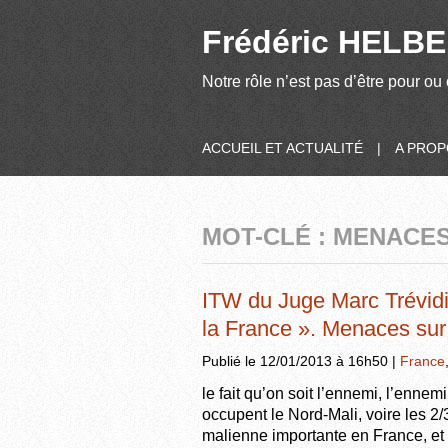
Frédéric HELBER
Notre rôle n’est pas d’être pour ou 
ACCUEIL ET ACTUALITÉ
|
A PRO
MOT-CLÉ : MENACE
ITW du Juge Marc Trévidic
la France ». Menaces sur
Publié le 12/01/2013 à 16h50 |
France
le fait qu’on soit l’ennemi, l’ennemi
occupent le Nord-Mali, voire les 
malienne importante en France, et