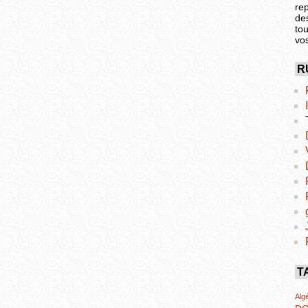
re
de
tou
vo
R
T
Algé