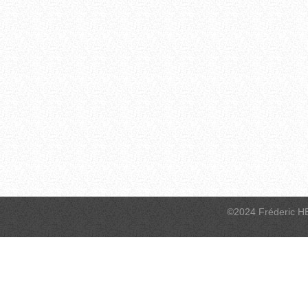
©2024 Fréderic H