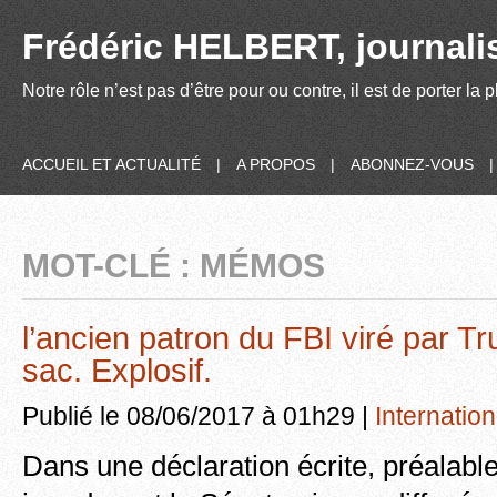
Frédéric HELBERT, journalis
Notre rôle n’est pas d’être pour ou contre, il est de porter la
ACCUEIL ET ACTUALITÉ
|
A PROPOS
|
ABONNEZ-VOUS
MOT-CLÉ : MÉMOS
l’ancien patron du FBI viré par T
sac. Explosif.
Publié le 08/06/2017 à 01h29 |
Internation
Dans une déclaration écrite, préalable