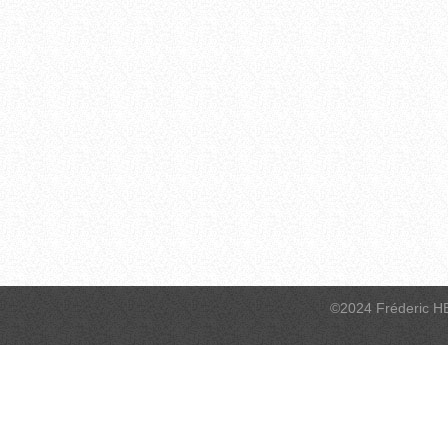
©2024 Fréderic H