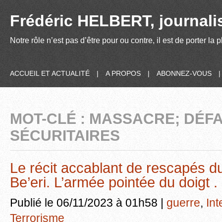
Frédéric HELBERT, journalis
Notre rôle n’est pas d’être pour ou contre, il est de porter la
ACCUEIL ET ACTUALITÉ
|
A PROPOS
|
ABONNEZ-VOUS
MOT-CLÉ : MASSACRE; DÉF
SÉCURITAIRES
Le récit accablant de rescapés d
Be’eri. L’armée pointée du doigt .
Publié le 06/11/2023 à 01h58 |
guerre
,
Int
Terrorisme