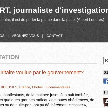
T, journaliste d'investigatio
contre, il est de porter la plume dans la plaie. (Albert Londres)
POS
|
ABONNEZ-VOUS
|
CONTACT
TATION
curitaire voulue par le gouvernement?
S
EXCLUSIFS
,
France
,
Photos
|
3 commentaires
F
manifestants, de la matinée jusqu’à la nuit tombée,
, et quelques groupes radicaux de toutes obédiences, de
leurs ou de nulle-part, ont pu délibérément « casser »,