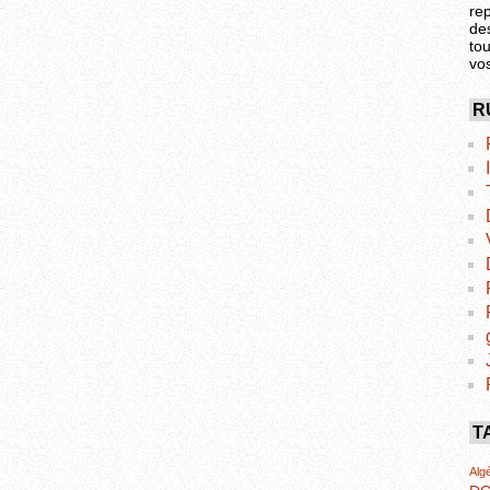
re
de
tou
vo
R
T
Algé