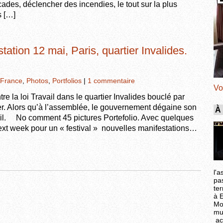
icades, déclencher des incendies, le tout sur la plus
s […]
tation 12 mai, Paris, quartier Invalides.
France
,
Photos
,
Portfolios
|
1 commentaire
Vo
 la loi Travail dans le quartier Invalides bouclé par
ier. Alors qu’à l’assemblée, le gouvernement dégaine son
À
avail. No comment 45 pictures Portefolio. Avec quelques
xt week pour un « festival » nouvelles manifestations…
l'a
pa
ter
à 
Mo
mu
ac