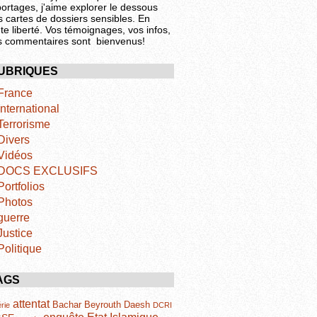
portages, j'aime explorer le dessous
s cartes de dossiers sensibles. En
te liberté. Vos témoignages, vos infos,
s commentaires sont bienvenus!
UBRIQUES
France
International
Terrorisme
Divers
Vidéos
DOCS EXCLUSIFS
Portfolios
Photos
guerre
Justice
Politique
AGS
attentat
Bachar
Beyrouth
Daesh
rie
DCRI
Etat Islamique