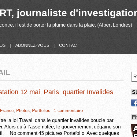
T, journaliste d'investigatio
contre, il est de porter la plume dans la plaie. (Albert Londres)
POS
|
ABONNEZ-VOUS
|
CONTACT
AIL
tation 12 mai, Paris, quartier Invalides.
S
France
,
Photos
,
Portfolios
|
1 commentaire
F
 la loi Travail dans le quartier Invalides bouclé par
ier. Alors qu’à l’assemblée, le gouvernement dégaine son
avail. No comment 45 pictures Portefolio. Avec quelques