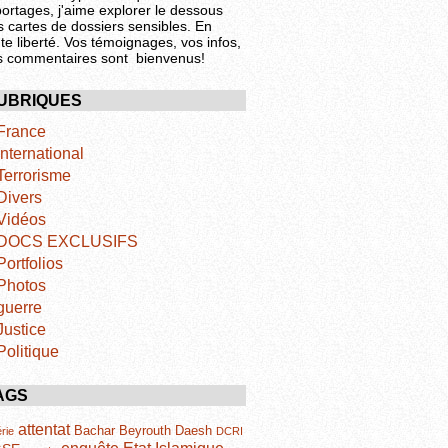
portages, j'aime explorer le dessous
s cartes de dossiers sensibles. En
te liberté. Vos témoignages, vos infos,
s commentaires sont bienvenus!
UBRIQUES
France
International
Terrorisme
Divers
Vidéos
DOCS EXCLUSIFS
Portfolios
Photos
guerre
Justice
Politique
AGS
attentat
Bachar
Beyrouth
Daesh
rie
DCRI
Etat Islamique