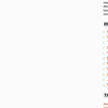
re
de
tou
vo
R
T
Algé