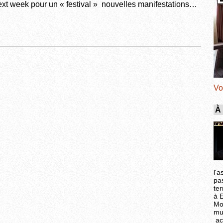
xt week pour un « festival » nouvelles manifestations…
Vo
À
l'a
pa
ter
à 
Mo
mu
ac