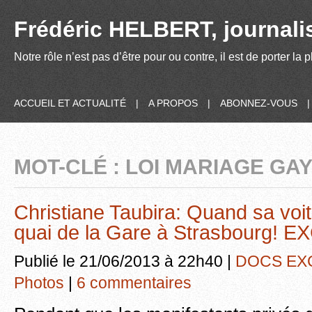
Frédéric HELBERT, journalis
Notre rôle n’est pas d’être pour ou contre, il est de porter la
ACCUEIL ET ACTUALITÉ
|
A PROPOS
|
ABONNEZ-VOUS
MOT-CLÉ : LOI MARIAGE GA
Christiane Taubira: Quand sa voitu
quai de la Gare à Strasbourg! E
Publié le 21/06/2013 à 22h40 |
DOCS EX
Photos
|
6 commentaires