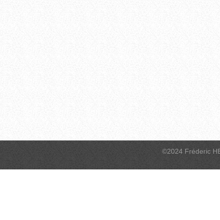
©2024 Fréderic H