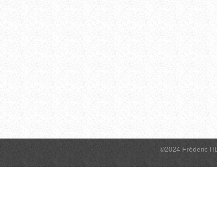
©2024 Fréderic H