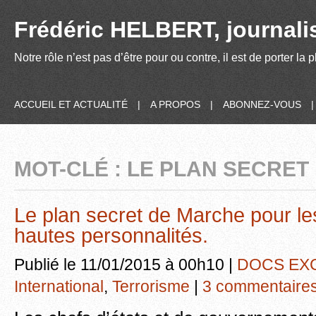
Frédéric HELBERT, journalis
Notre rôle n’est pas d’être pour ou contre, il est de porter la
ACCUEIL ET ACTUALITÉ
|
A PROPOS
|
ABONNEZ-VOUS
MOT-CLÉ : LE PLAN SECRET
Le plan secret de Marche pour les
hautes personnalités.
Publié le 11/01/2015 à 00h10 |
DOCS EX
International
,
Terrorisme
|
3 commentaire