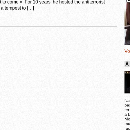
to come ». For 10 years, he hosted the antiterrorist
n a tempest to […]
Vo
À
l'a
pa
ter
à 
Mo
mu
ac