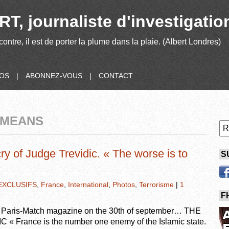
T, journaliste d'investigatio
contre, il est de porter la plume dans la plaie. (Albert Londres)
POS
|
ABONNEZ-VOUS
|
CONTACT
 MEANS
ry of Judge Trevidic. « The worse is to
S
EXCLUSIFS
,
France
,
International
,
Photos
,
Terrorisme
|
1
F
 Paris-Match magazine on the 30th of september… THE
rance is the number one enemy of the Islamic state.