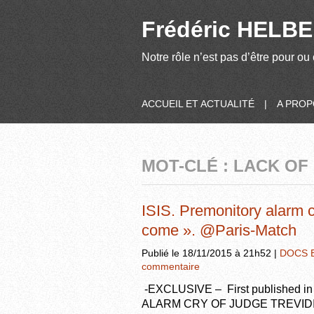
Frédéric HELBER
Notre rôle n’est pas d’être pour ou 
ACCUEIL ET ACTUALITÉ
|
A PRO
MOT-CLÉ : LACK OF
ISIS. Premonitory alarm c
come ». @Paris-Match
Publié le 18/11/2015 à 21h52 |
DOCS 
commentaire
-EXCLUSIVE – First published in
ALARM CRY OF JUDGE TREVIDIC « F