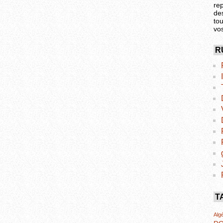
re
de
tou
vo
R
T
Algé