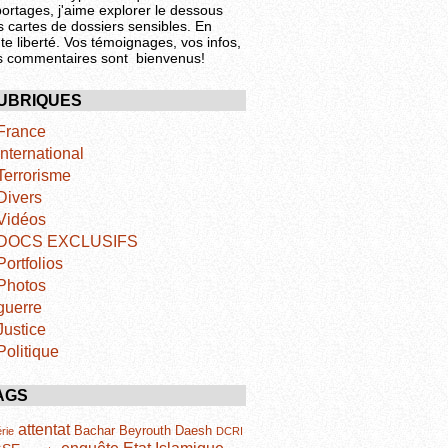
portages, j'aime explorer le dessous
s cartes de dossiers sensibles. En
te liberté. Vos témoignages, vos infos,
s commentaires sont bienvenus!
UBRIQUES
France
International
Terrorisme
Divers
Vidéos
DOCS EXCLUSIFS
Portfolios
Photos
guerre
Justice
Politique
AGS
attentat
Bachar
Beyrouth
Daesh
rie
DCRI
Etat Islamique