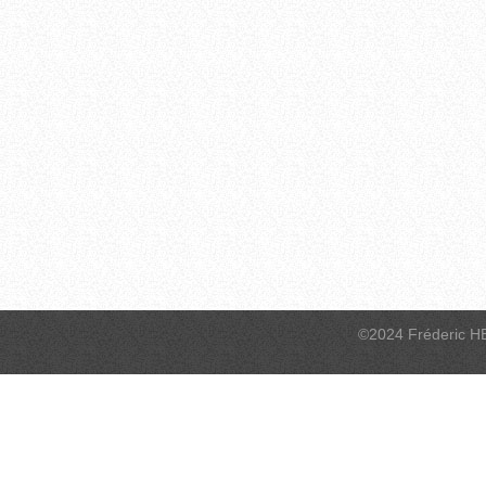
©2024 Fréderic H