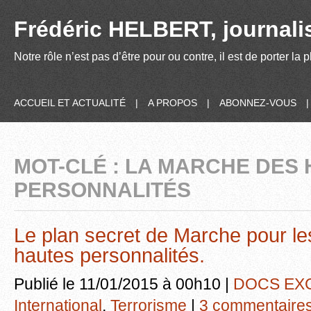
Frédéric HELBERT, journalis
Notre rôle n’est pas d’être pour ou contre, il est de porter la
ACCUEIL ET ACTUALITÉ
|
A PROPOS
|
ABONNEZ-VOUS
MOT-CLÉ : LA MARCHE DES
PERSONNALITÉS
Le plan secret de Marche pour les
hautes personnalités.
Publié le 11/01/2015 à 00h10 |
DOCS EX
International
,
Terrorisme
|
3 commentaire