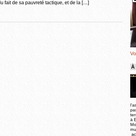
 fait de sa pauvreté tactique, et de la […]
Vo
À
l'a
pa
ter
à 
Mo
mu
ac