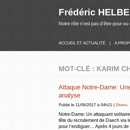
Frédéric HELBER
Notre rôle n’est pas d’être pour ou 
ACCUEIL ET ACTUALITÉ
|
A PRO
MOT-CLÉ : KARIM C
Attaque Notre-Dame: Une 
analyse
Publié le 11/06/2017 à 04h21 |
Divers
,
Notre-Dame: Un attaquant solitaire,
tête du recrutement de Daech via l
pour l’endiguer… Après 4 jours de 