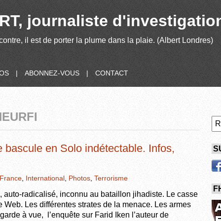
T, journaliste d'investigatio
contre, il est de porter la plume dans la plaie. (Albert Londres)
POS
|
ABONNEZ-VOUS
|
CONTACT
HEURFI
bascule en Solo indétectable. Infos,
S
France
,
International
,
Photos
,
Terrorisme
F
 auto-radicalisé, inconnu au bataillon jihadiste. Le casse
e Web. Les différentes strates de la menace. Les armes
garde à vue, l’enquête sur Farid Iken l’auteur de