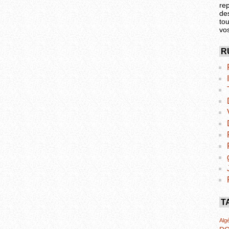
re
de
tou
vo
R
T
Algé