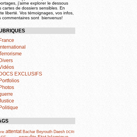
portages, j'aime explorer le dessous
s cartes de dossiers sensibles. En
te liberté. Vos témoignages, vos infos,
s commentaires sont bienvenus!
UBRIQUES
France
International
Terrorisme
Divers
Vidéos
DOCS EXCLUSIFS
Portfolios
Photos
guerre
Justice
Politique
AGS
attentat
Bachar
Beyrouth
Daesh
rie
DCRI
Etat Islamique