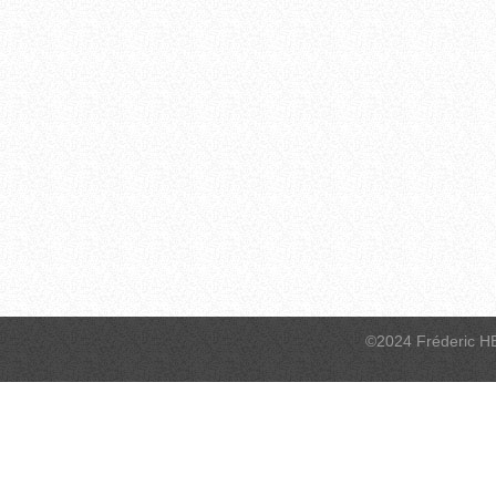
©2024 Fréderic H