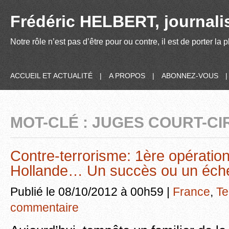
Frédéric HELBERT, journalis
Notre rôle n’est pas d’être pour ou contre, il est de porter la
ACCUEIL ET ACTUALITÉ
|
A PROPOS
|
ABONNEZ-VOUS
MOT-CLÉ : JUGES COURT-CI
Contre-terrorisme: 1ère opératio
Hollande… Un succès ou un éch
Publié le 08/10/2012 à 00h59 |
France
,
Te
commentaire