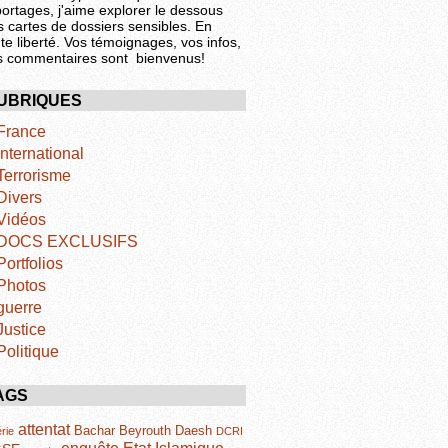
portages, j'aime explorer le dessous
s cartes de dossiers sensibles. En
te liberté. Vos témoignages, vos infos,
s commentaires sont bienvenus!
UBRIQUES
France
International
Terrorisme
Divers
Vidéos
DOCS EXCLUSIFS
Portfolios
Photos
guerre
Justice
Politique
AGS
attentat
Bachar
Beyrouth
Daesh
rie
DCRI
Etat Islamique