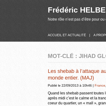
Frédéric HELBER
Notre rôle n’est pas d’être pour ou 
ACCUEIL ET ACTUALITÉ
|
A PRO
MOT-CLÉ : JIHAD G
Les shebab à l’attaque au
monde entier. (MAJ)
Publié le 22/09/2013 à 10h46 |
France
Quand les shebab passent toutes le
après midi c’est le calme et la tra
coeur du quartier, un « mall », gr