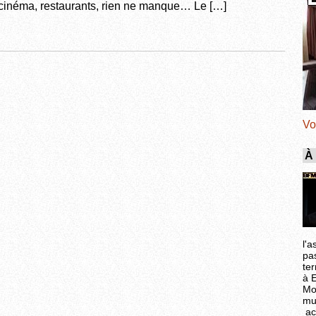
e cinéma, restaurants, rien ne manque… Le […]
Vo
À
l'a
pa
ter
à 
Mo
mu
ac