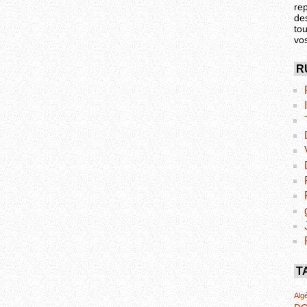
re
de
tou
vo
R
T
Algé