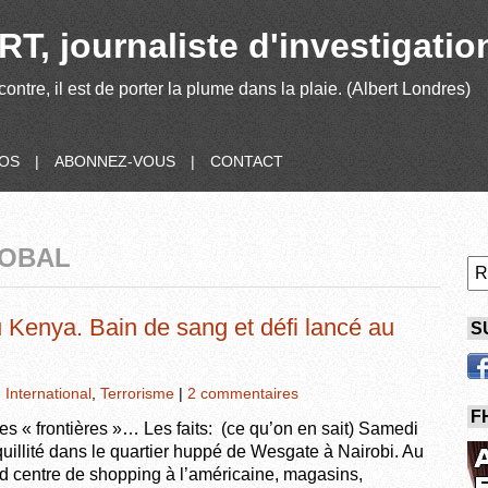
T, journaliste d'investigatio
contre, il est de porter la plume dans la plaie. (Albert Londres)
POS
|
ABONNEZ-VOUS
|
CONTACT
LOBAL
 Kenya. Bain de sang et défi lancé au
S
,
International
,
Terrorisme
|
2 commentaires
F
s « frontières »… Les faits: (ce qu’on en sait) Samedi
nquillité dans le quartier huppé de Wesgate à Nairobi. Au
and centre de shopping à l’américaine, magasins,