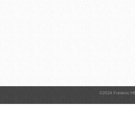
©2024 Fréderic H