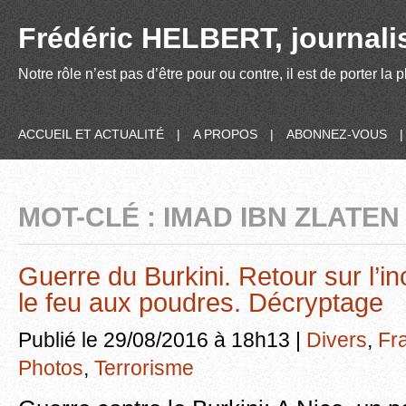
Frédéric HELBERT, journalis
Notre rôle n’est pas d’être pour ou contre, il est de porter la
ACCUEIL ET ACTUALITÉ
|
A PROPOS
|
ABONNEZ-VOUS
MOT-CLÉ : IMAD IBN ZLATEN
Guerre du Burkini. Retour sur l’in
le feu aux poudres. Décryptage
Publié le 29/08/2016 à 18h13 |
Divers
,
Fr
Photos
,
Terrorisme