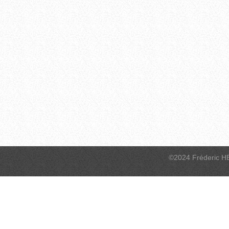
©2024 Fréderic H