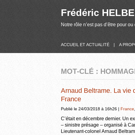
Frédéric HELBER
Notre rôle n’est pas d’être pour ou 
ACCUEIL ET ACTUALITÉ
|
A PRO
MOT-CLÉ : HOMMAG
Arnaud Beltrame. La vie 
France
Publié le 24/03/2018 à 16h26 |
France
C’était en décembre dernier. Un ex
– sinistre présage – organisé à C
Lieutenant-colonel Arnaud Beltrame