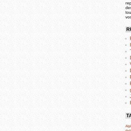
re
de
tou
vo
R
T
Algé