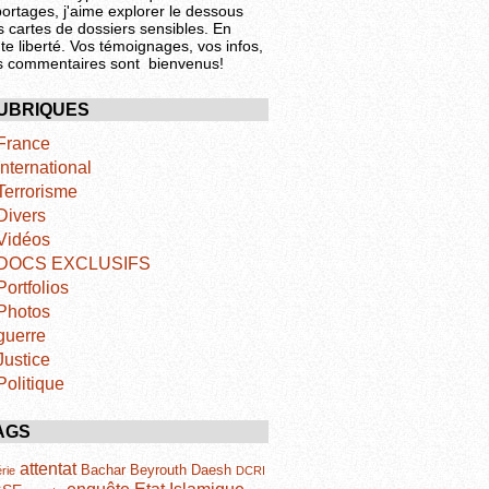
portages, j'aime explorer le dessous
s cartes de dossiers sensibles. En
te liberté. Vos témoignages, vos infos,
s commentaires sont bienvenus!
UBRIQUES
France
International
Terrorisme
Divers
Vidéos
DOCS EXCLUSIFS
Portfolios
Photos
guerre
Justice
Politique
AGS
attentat
Bachar
Beyrouth
Daesh
rie
DCRI
Etat Islamique