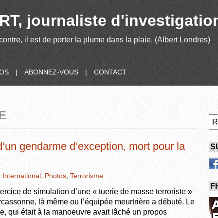
T, journaliste d'investigatio
contre, il est de porter la plume dans la plaie. (Albert Londres)
POS
|
ABONNEZ-VOUS
|
CONTACT
E
d’un gendarme d’exception, mort pour la
S
,
International
,
Photos
,
Terrorisme
F
ercice de simulation d’une « tuerie de masse terroriste »
arcassonne, là même ou l’équipée meurtrière a débuté. Le
, qui était à la manoeuvre avait lâché un propos