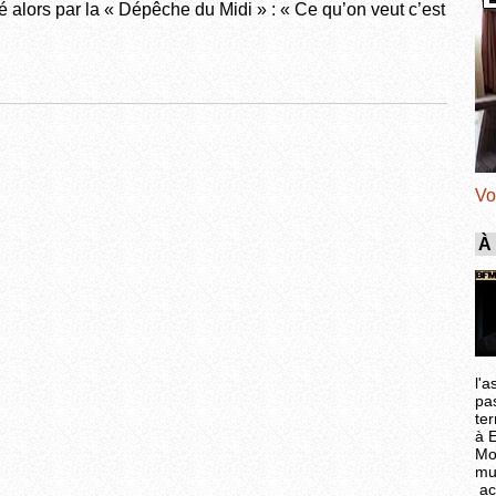
alors par la « Dépêche du Midi » : « Ce qu’on veut c’est
Vo
À
l'a
pa
ter
à 
Mo
mu
ac