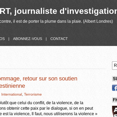
T, journaliste d'investigatio
contre, il est de porter la plume dans la plaie. (Albert Londres)
POS
|
ABONNEZ-VOUS
|
CONTACT
hommage, retour sur son soutien
S
estinienne
,
International
,
Terrorisme
F
plutôt que celui du conflit, de la violence, de la
ns obtenir cette paix par le dialogue, si on en peut
e est la violence, Il faut, nous utiliserons la violence »