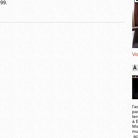
99.
Vo
À
l'a
pa
ter
à 
Mo
mu
ac