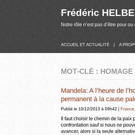
Frédéric HELBER
Notre rôle n’est pas d’être pour ou 
ACCUEIL ET ACTUALITÉ
|
A PRO
MOT-CLÉ : HOMAGE
Mandela: A l’heure de l’
permanent à la cause pal
Publié le 10/12/2013 à 09h42 |
France
Il faut choisir le chemin de la paix 
confrontation sauf si nous ne pouvo
avancer, alors si la seule alternativ