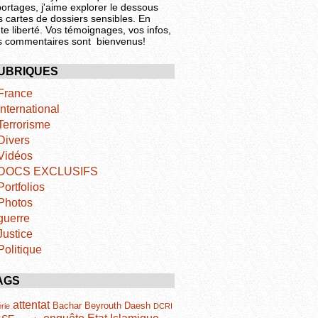
portages, j'aime explorer le dessous
s cartes de dossiers sensibles. En
te liberté. Vos témoignages, vos infos,
s commentaires sont bienvenus!
UBRIQUES
France
International
Terrorisme
Divers
Vidéos
DOCS EXCLUSIFS
Portfolios
Photos
guerre
Justice
Politique
AGS
attentat
Bachar
Beyrouth
Daesh
rie
DCRI
Etat Islamique