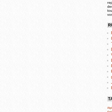
re
de
tou
vo
R
T
Algé