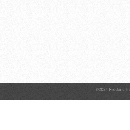
©2024 Fréderic H