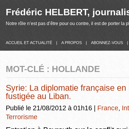
Frédéric HELBERT, journalis
Notre rôle n’est pas d’être pour ou contre, il est de porter la
ACCUEIL ET ACTUALITÉ
|
A PROPOS
|
ABONNEZ-VOUS
MOT-CLÉ : HOLLANDE
Syrie: La diplomatie française e
fustigée au Liban.
Publié le 21/08/2012 à 01h16 |
France
,
In
Terrorisme