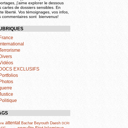
portages, j'aime explorer le dessous
s cartes de dossiers sensibles. En
te liberté. Vos témoignages, vos infos,
s commentaires sont bienvenus!
UBRIQUES
France
International
Terrorisme
Divers
Vidéos
DOCS EXCLUSIFS
Portfolios
Photos
guerre
Justice
Politique
AGS
attentat
Bachar
Beyrouth
Daesh
rie
DCRI
Etat Islamique