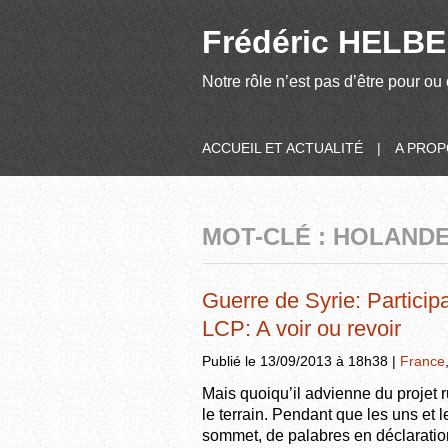
Frédéric HELBER
Notre rôle n’est pas d’être pour ou 
ACCUEIL ET ACTUALITÉ
|
A PRO
MOT-CLÉ : HOLAND
Guerre de Syrie: Particip
LCP: A voir ou revoir
Publié le 13/09/2013 à 18h38 |
France
Mais quoiqu’il advienne du projet ru
le terrain. Pendant que les uns et 
sommet, de palabres en déclaratio