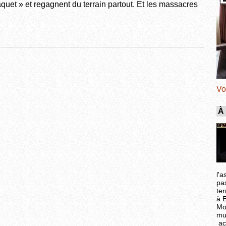
quet » et regagnent du terrain partout. Et les massacres
Vo
À
l'a
pa
ter
à 
Mo
mu
ac