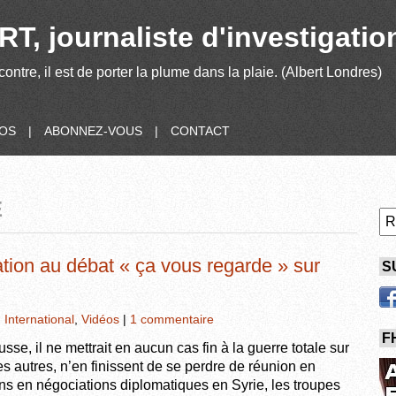
T, journaliste d'investigatio
contre, il est de porter la plume dans la plaie. (Albert Londres)
POS
|
ABONNEZ-VOUS
|
CONTACT
E
ation au débat « ça vous regarde » sur
S
,
International
,
Vidéos
|
1 commentaire
F
sse, il ne mettrait en aucun cas fin à la guerre totale sur
les autres, n’en finissent de se perdre de réunion en
ns en négociations diplomatiques en Syrie, les troupes