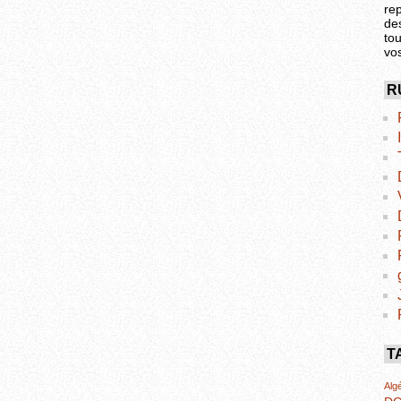
re
de
tou
vo
R
T
Algé