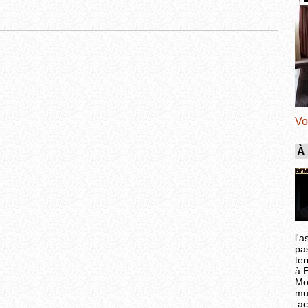
Vo
À
l'a
pa
ter
à 
Mo
mu
ac