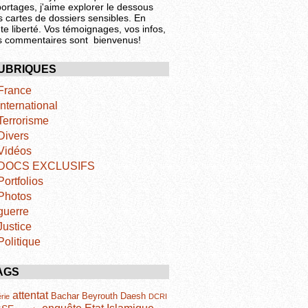
portages, j'aime explorer le dessous
s cartes de dossiers sensibles. En
te liberté. Vos témoignages, vos infos,
s commentaires sont bienvenus!
UBRIQUES
France
International
Terrorisme
Divers
Vidéos
DOCS EXCLUSIFS
Portfolios
Photos
guerre
Justice
Politique
AGS
attentat
Bachar
Beyrouth
Daesh
rie
DCRI
Etat Islamique