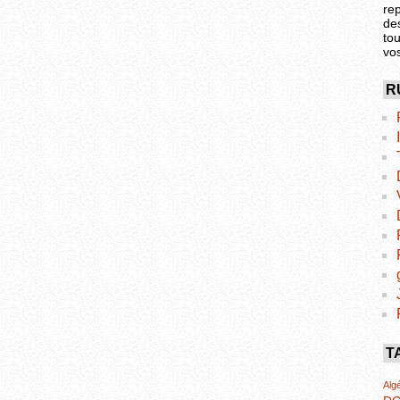
re
de
tou
vo
R
T
Algé