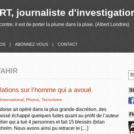
T, journaliste d'investigatio
contre, il est de porter la plume dans la plaie. (Albert Londres)
POS
|
ABONNEZ-VOUS
|
CONTACT
TAHIR
lations sur l’homme qui a avoué.
S
International
,
Photos
,
Terrorisme
ise ait opéré dans la plus grande discrétion, des
F
aissé échappé quelques fuites quant au profil de l’auteur
er qui a tué 4 personnes et fait 15 blessés (bilan
kholm. Nous avons ainsi pu retracer le […]