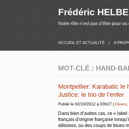
Frédéric HELBER
Notre rôle n’est pas d’être pour ou 
ACCUEIL ET ACTUALITÉ
|
A PRO
MOT-CLÉ : HAND-BA
Montpellier: Karabatic le
Justice: le trio de l’enfer
Publié le 02/10/2012 à 03h27 |
Divers
,
Dans bien d’autres cas, ce « label 
français d’origine française lorsqu
déboires, ou des coups de blues m