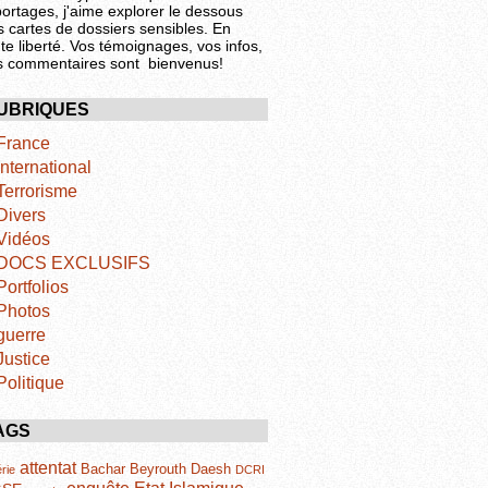
portages, j'aime explorer le dessous
s cartes de dossiers sensibles. En
te liberté. Vos témoignages, vos infos,
s commentaires sont bienvenus!
UBRIQUES
France
International
Terrorisme
Divers
Vidéos
DOCS EXCLUSIFS
Portfolios
Photos
guerre
Justice
Politique
AGS
attentat
Bachar
Beyrouth
Daesh
rie
DCRI
Etat Islamique