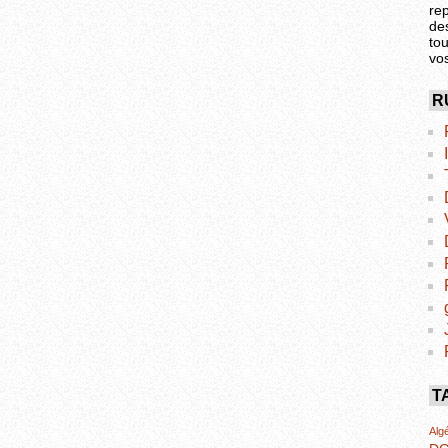
re
de
tou
vo
R
T
Algé