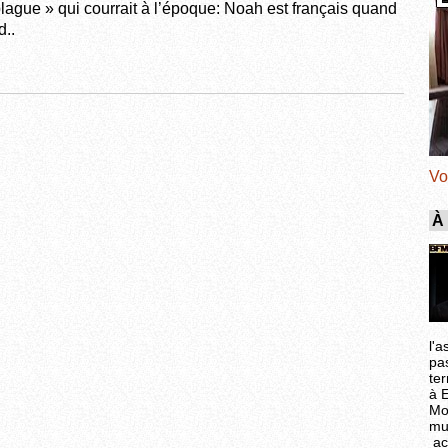
ague » qui courrait à l’époque: Noah est français quand
d..
Vo
À
l'a
pa
ter
à 
Mo
mu
ac