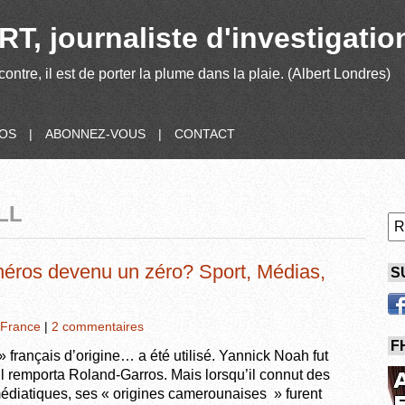
T, journaliste d'investigatio
contre, il est de porter la plume dans la plaie. (Albert Londres)
POS
|
ABONNEZ-VOUS
|
CONTACT
LL
 héros devenu un zéro? Sport, Médias,
S
France
|
2 commentaires
F
» français d’origine… a été utilisé. Yannick Noah fut
’il remporta Roland-Garros. Mais lorsqu’il connut des
édiatiques, ses « origines camerounaises » furent