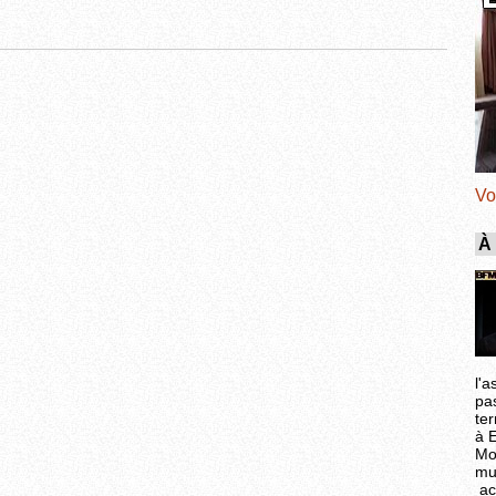
Vo
À
l'a
pa
ter
à 
Mo
mu
ac