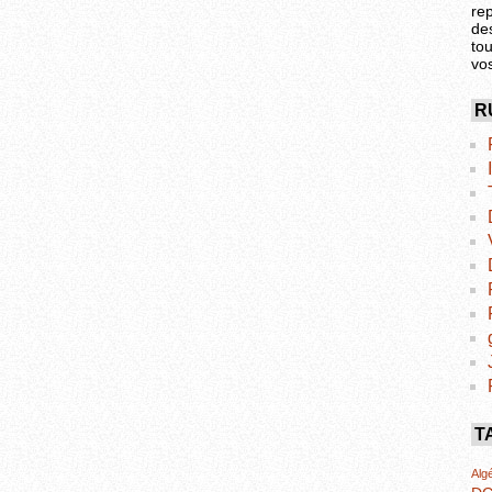
re
de
tou
vo
R
T
Algé