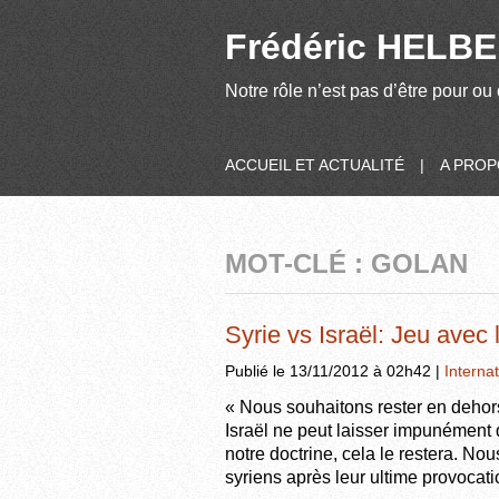
Frédéric HELBER
Notre rôle n’est pas d’être pour ou 
ACCUEIL ET ACTUALITÉ
|
A PRO
MOT-CLÉ : GOLAN
Syrie vs Israël: Jeu avec
Publié le 13/11/2012 à 02h42 |
Internat
« Nous souhaitons rester en dehor
Israël ne peut laisser impunément q
notre doctrine, cela le restera. 
syriens après leur ultime provocatio