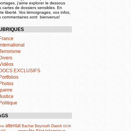
portages, j'aime explorer le dessous
s cartes de dossiers sensibles. En
te liberté. Vos témoignages, vos infos,
s commentaires sont bienvenus!
UBRIQUES
France
International
Terrorisme
Divers
Vidéos
DOCS EXCLUSIFS
Portfolios
Photos
guerre
Justice
Politique
AGS
attentat
Bachar
Beyrouth
Daesh
rie
DCRI
Etat Islamique