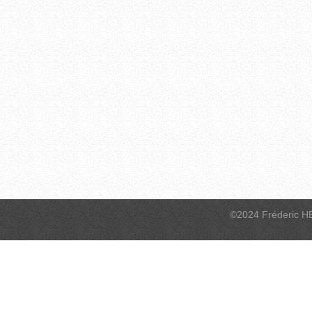
©2024 Fréderic H