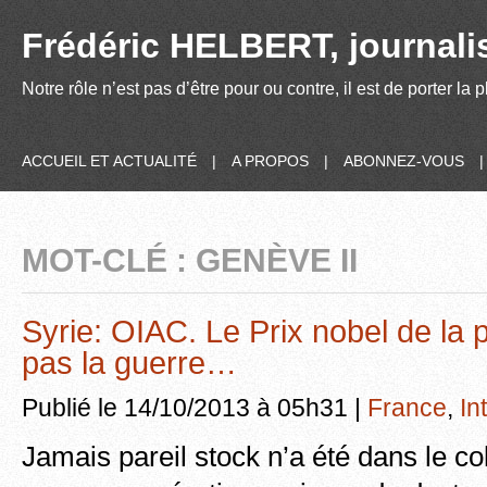
Frédéric HELBERT, journalis
Notre rôle n’est pas d’être pour ou contre, il est de porter la
ACCUEIL ET ACTUALITÉ
|
A PROPOS
|
ABONNEZ-VOUS
MOT-CLÉ : GENÈVE II
Syrie: OIAC. Le Prix nobel de la p
pas la guerre…
Publié le 14/10/2013 à 05h31 |
France
,
In
Jamais pareil stock n’a été dans le co