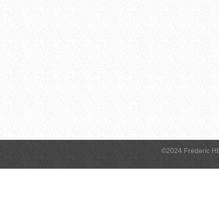
©2024 Fréderic H