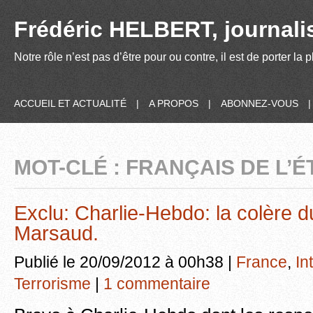
Frédéric HELBERT, journalis
Notre rôle n’est pas d’être pour ou contre, il est de porter la
ACCUEIL ET ACTUALITÉ
|
A PROPOS
|
ABONNEZ-VOUS
MOT-CLÉ : FRANÇAIS DE L’
Exclu: Charlie-Hebdo: la colère d
Marsaud.
Publié le 20/09/2012 à 00h38 |
France
,
In
Terrorisme
|
1 commentaire