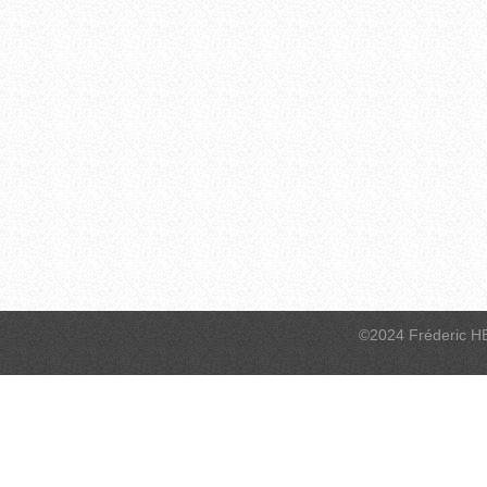
©2024 Fréderic H