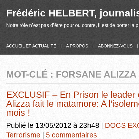
Frédéric HELBERT, journalis
Notre rôle n’est pas d’être pour ou contre, il est de porter la
ACCUEIL ET ACTUALITÉ
|
A PROPOS
|
ABONNEZ-VOUS
MOT-CLÉ : FORSANE ALIZZA
EXCLUSIF – En Prison le leader
Alizza fait le matamore: A l’isolem
mois !
Publié le 13/05/2012 à 23h48 |
DOCS EX
Terrorisme
|
5 commentaires