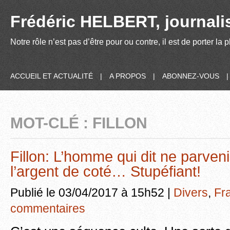
Frédéric HELBERT, journalis
Notre rôle n’est pas d’être pour ou contre, il est de porter la
ACCUEIL ET ACTUALITÉ
|
A PROPOS
|
ABONNEZ-VOUS
MOT-CLÉ : FILLON
Fillon: L’homme qui dit ne parveni
l’argent de coté… Stupéfiant!
Publié le 03/04/2017 à 15h52 |
Divers
,
Fr
commentaires