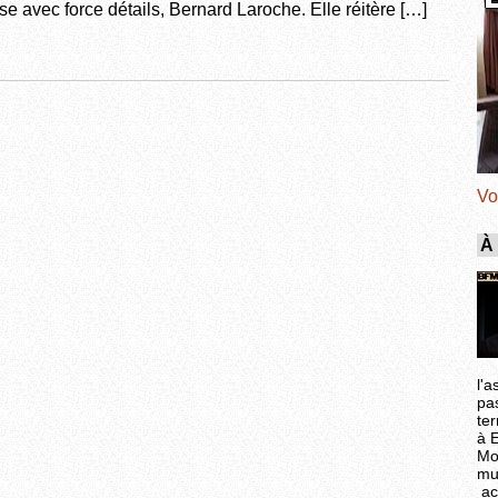
 avec force détails, Bernard Laroche. Elle réitère […]
Vo
À
l'a
pa
ter
à 
Mo
mu
ac