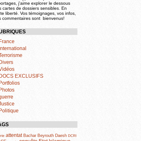
portages, j'aime explorer le dessous
s cartes de dossiers sensibles. En
te liberté. Vos témoignages, vos infos,
s commentaires sont bienvenus!
UBRIQUES
France
International
Terrorisme
Divers
Vidéos
DOCS EXCLUSIFS
Portfolios
Photos
guerre
Justice
Politique
AGS
attentat
Bachar
Beyrouth
Daesh
rie
DCRI
Etat Islamique