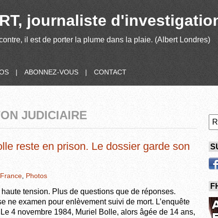
T, journaliste d'investigatio
contre, il est de porter la plume dans la plaie. (Albert Londres)
POS
|
ABONNEZ-VOUS
|
CONTACT
TON JUDICIAIRE
olle reste en prison. Le dossier garde son
S
France
,
Photos
F
 haute tension. Plus de questions que de réponses.
ise ne examen pour enlèvement suivi de mort. L’enquête
. Le 4 novembre 1984, Muriel Bolle, alors âgée de 14 ans,