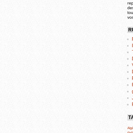
re
de
tou
vo
R
T
Algé