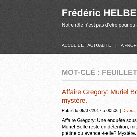
Frédéric HELBER
Notre rôle n’est pas d’être pour ou 
ACCUEIL ET ACTUALITÉ
|
A PRO
MOT-CLÉ : FEUILLE
Affaire Gregory: Muriel B
mystère.
Publié le 05/07/2017 à 00h06 |
Divers
,
Affaire Gregory: Une enquête sous
Muriel Bolle reste en détention, m
piétine ou avance -t-elle? Mystère