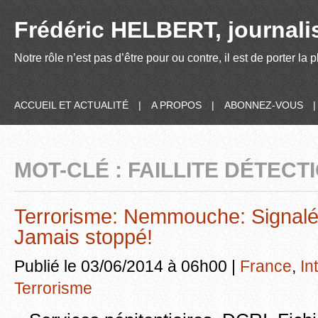
Frédéric HELBERT, journalis
Notre rôle n’est pas d’être pour ou contre, il est de porter la
ACCUEIL ET ACTUALITÉ
|
A PROPOS
|
ABONNEZ-VOUS
MOT-CLÉ : FAILLITE DÉTECT
Terrorisme: Nemmouche: Signalé,
Jamais stoppé!
Publié le 03/06/2014 à 06h00 |
France
,
In
Terrorisme