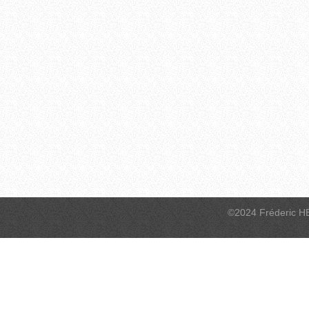
©2024 Fréderic H