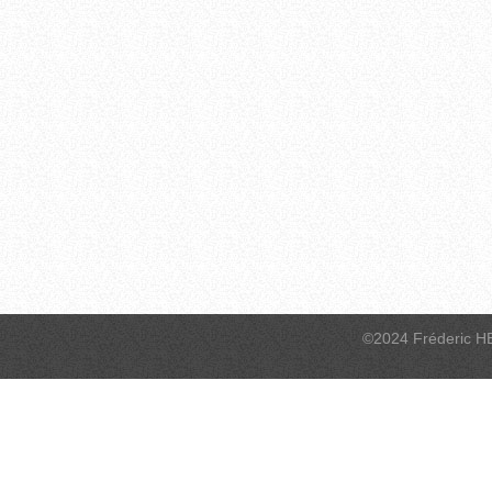
©2024 Fréderic H