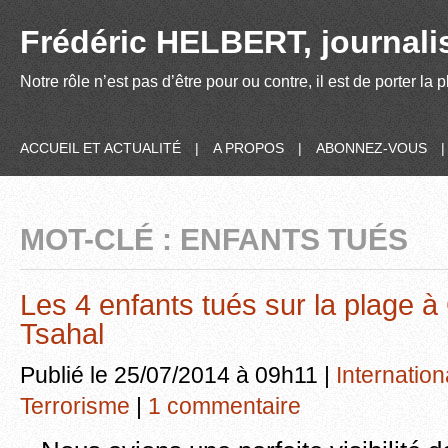
Frédéric HELBERT, journalis
Notre rôle n’est pas d’être pour ou contre, il est de porter la
ACCUEIL ET ACTUALITÉ
|
A PROPOS
|
ABONNEZ-VOUS
MOT-CLÉ : ENFANTS TUÉS
Les 4 enfants tués sur la plage à
Tsahal
Publié le 25/07/2014 à 09h11 |
Internation
Terrorisme
|
1 commentaire