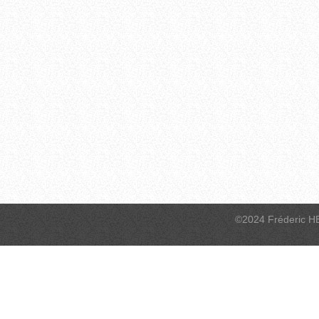
©2024 Fréderic H