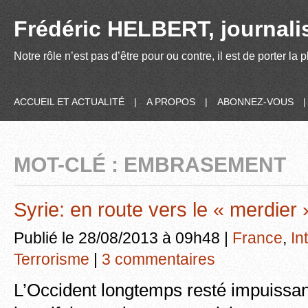
Frédéric HELBERT, journalis
Notre rôle n’est pas d’être pour ou contre, il est de porter la
ACCUEIL ET ACTUALITÉ
|
A PROPOS
|
ABONNEZ-VOUS
MOT-CLÉ : EMBRASEMENT
Syrie: en route vers le « merdier 
Publié le 28/08/2013 à 09h48 |
France
,
In
Terrorisme
|
3 commentaires
L’Occident longtemps resté impuissan