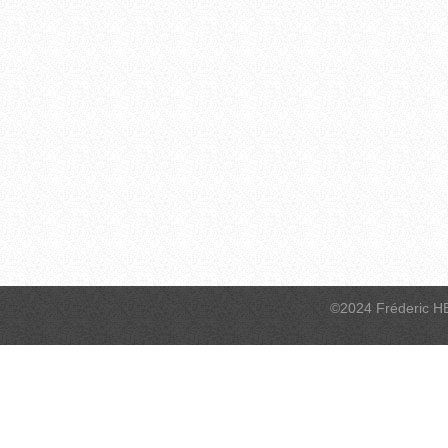
©2024 Fréderic H