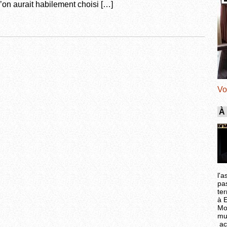
’on aurait habilement choisi […]
Vo
À
l'a
pa
ter
à 
Mo
mu
ac