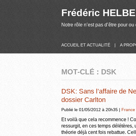
Frédéric HELBER
Notre rôle n’est pas d’être pour ou 
ACCUEIL ET ACTUALITÉ
|
A PRO
MOT-CLÉ : DSK
DSK: Sans l’affaire de Ne
dossier Carlton
Publié le 01/05/2012 à 20h35 |
France
Et voilà que cela recommence ! C
ressurgit, en ces temps délétères, 
théorie déjà cent fois rebattue. Cel