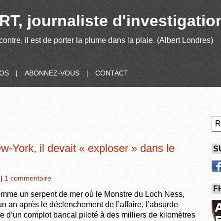
T, journaliste d'investigatio
contre, il est de porter la plume dans la plaie. (Albert Londres)
POS
|
ABONNEZ-VOUS
|
CONTACT
w-York, il devait « exploser » dans le
S
|
1 commentaire
F
omme un serpent de mer où le Monstre du Loch Ness,
un an après le déclenchement de l’affaire, l’absurde
le d’un complot bancal piloté à des milliers de kilomètres