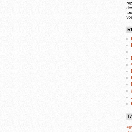
re
de
tou
vo
R
T
Algé