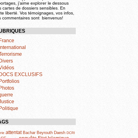
portages, j'aime explorer le dessous
s cartes de dossiers sensibles. En
te liberté. Vos témoignages, vos infos,
s commentaires sont bienvenus!
UBRIQUES
France
International
Terrorisme
Divers
Vidéos
DOCS EXCLUSIFS
Portfolios
Photos
guerre
Justice
Politique
AGS
attentat
Bachar
Beyrouth
Daesh
rie
DCRI
Etat Islamique