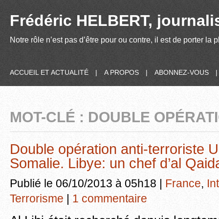
Frédéric HELBERT, journalis
Notre rôle n’est pas d’être pour ou contre, il est de porter la
ACCUEIL ET ACTUALITÉ
|
A PROPOS
|
ABONNEZ-VOUS
MOT-CLÉ : DOUBLE OPÉRAT
Double opération anti-terroriste 
Somalie. Libye: un chef d’al Qaid
Publié le 06/10/2013 à 05h18 |
France
,
In
Terrorisme
|
1 commentaire