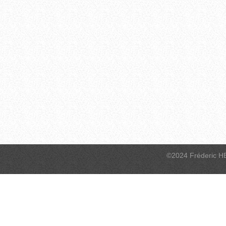
©2024 Fréderic H